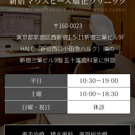
〒160-0023
東京都新宿区西新宿1-5-11新宿三葉ビル9F
HALC（新宿西口小田急ハルク）隣の
新宿三葉ビル9階 五十嵐歯科室に併設
平日
10:30～19:00
土曜
10:00～18:30
日曜・祝日
休診
審美治療、矯正歯科、歯周病治療、