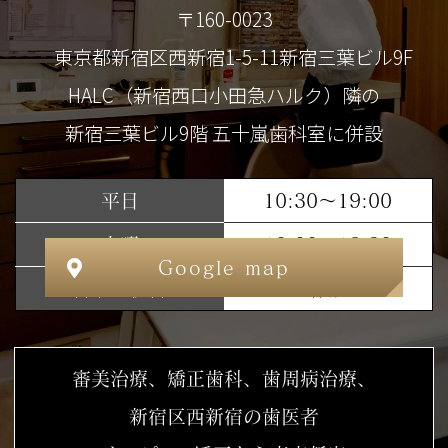
〒160-0023
東京都新宿区西新宿1-5-11新宿三葉ビル9F
HALC（新宿西口小田急ハルク）隣の
新宿三葉ビル9階 五十嵐歯科室に併設
平日
10:30～19:00
土曜
10:00～18:30
Google map
日曜・祝日
休診
審美治療、矯正歯科、歯周病治療、
新宿区西新宿の歯医者